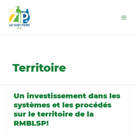
Aller
au
contenu
Territoire
Un investissement dans les
Un
investissement
systèmes et les procédés
dans
sur le territoire de la
les
systèmes
RMBLSP!
et
les