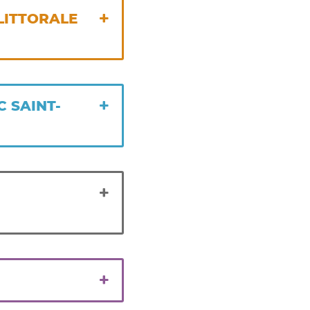
LITTORALE
C SAINT-