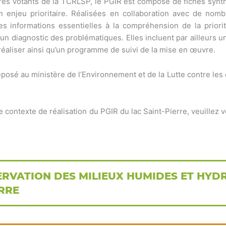
s votants de la TCRLSP, le PGIR est composé de fiches synth
 enjeu prioritaire. Réalisées en collaboration avec de nomb
s informations essentielles à la compréhension de la priorité
t un diagnostic des problématiques. Elles incluent par ailleurs u
réaliser ainsi qu’un programme de suivi de la mise en œuvre.
posé au ministère de l’Environnement et de la Lutte contre le
le contexte de réalisation du PGIR du lac Saint-Pierre, veuillez 
ERVATION DES MILIEUX HUMIDES ET HYD
ERRE