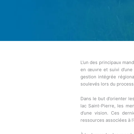
L’un des principaux manda
en œuvre et suivi d’une 
gestion intégrée région
soulevés lors du process
Dans le but d’orienter l
lac Saint-Pierre, les m
d’une vision. Ces derni
ressources associées à l