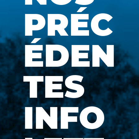
PRÉC
ÉDEN
TES
INFO